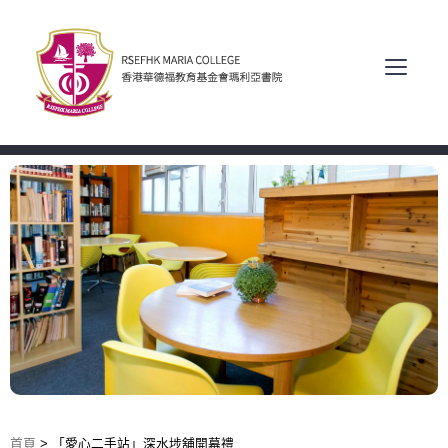
首頁
>
「愛心二手站」深水埗舖開幕禮