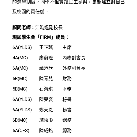
的選舉制度，同學不但實踐民主參與，更能建立對自己
及校園的責任感。
顧問老師：
江昀達副校長
現屆學生會「FIRM」成員：
6A(YLDS)
王芷瑤
主席
4A(MC)
廖蔚曈
內務副會長
6A(MC)
譚澄欣
外務副會長
5B(MC)
陳青兒
財務
5B(MC)
石海琪
財務
6A(YLDS)
陳夢姿
秘書
6A(YLDS)
鄭天恩
秘書
6D(MC)
施映彤
總務
5A(QES)
陳威銘
總務