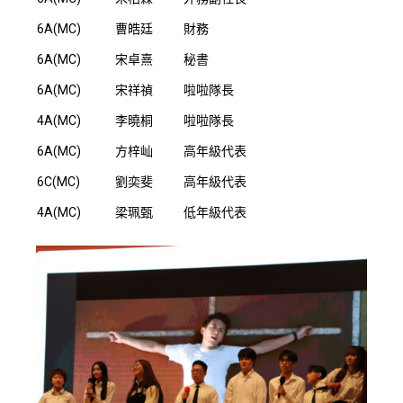
6A(MC)
曹皓廷
財務
6A(MC)
宋卓熹
秘書
6A(MC)
宋祥禎
啦啦隊長
4A(MC)
李曉桐
啦啦隊長
6A(MC)
方梓屾
高年級代表
6C(MC)
劉奕斐
高年級代表
4A(MC)
梁珮甄
低年級代表