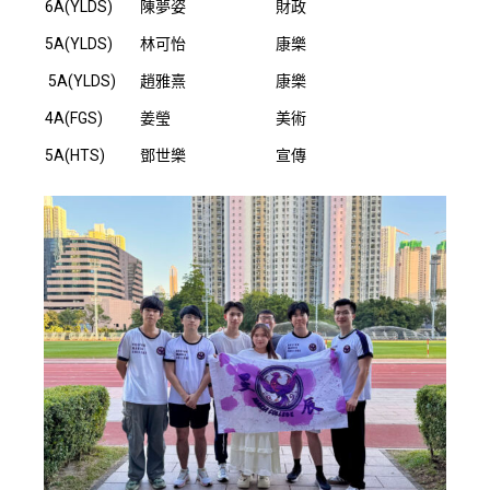
6A(YLDS)
陳夢姿
財政
5A(YLDS)
林可怡
康樂
5A(YLDS)
趙雅熹
康樂
4A(FGS)
姜瑩
美術
5A(HTS)
鄧世樂
宣傳