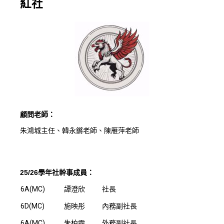
紅社
顧問老師：
朱鴻城主任、韓永鏘老師、陳雁萍老師
25/26學年社幹事成員：
6A(MC)
譚澄欣
社長
6D(MC)
施映彤
內務副社長
6A(MC)
朱柏霖
外務副社長