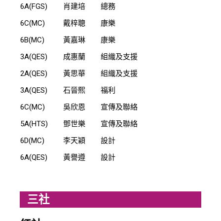
6A(FGS)
肖建培
總務
6C(MC)
戴梓聰
康樂
6B(MC)
黃嘉琳
康樂
3A(QES)
成惠蘭
組織及支援
2A(QES)
黃思華
組織及支援
3A(QES)
石晉熙
福利
6C(MC)
吳欣恩
宣傳及聯絡
5A(HTS)
鄧世樂
宣傳及聯絡
6D(MC)
李天穎
設計
6A(QES)
黃譽遵
設計
三社