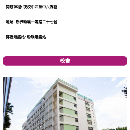
開辦課程:
夜校中四至中六課程
地址: 新界粉嶺一鳴路二十七號
鄰近港鐵站: 粉嶺港鐵站
校舍