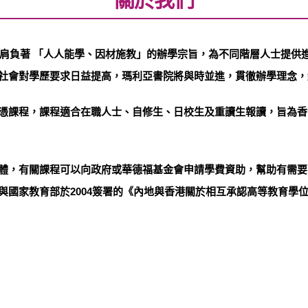
直肩負著 「人人能學、因材施教」的辦學宗旨，為不同階層人士提
社會對學歷要求日益提高，瑪利亞書院將與時並進，貫徹辦學理念，
憑課程，課程適合在職人士、自修生、日校生及重讀生報讀，旨為香
體，有關課程可以向政府或華德福基金會申請學費資助，幫助有需要之
與國家教育部於2004簽署的《內地與香港關於相互承認高等教育學