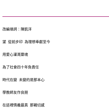
改編填詞：陳凱洋
望 從前步印 為理想奉獻至今
用愛心灌溉靈魂
為了社會四十年負責任
時代在變 未變的是那本心
學教師友作良朋
在這裡情義最真 那親切感