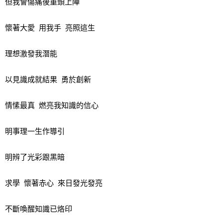
但我會傷痛後重頭上陣
懷著大愛 用我手 亮照這生
理想激發我潛能
以見識成就結果 勇於創新
情愫最真 燃亮我知識的信心
明事理一生作導引
明辨了光彩跟黑暗
求學 懷著赤心 來日發光發亮
不斷喚醒知識已烙印