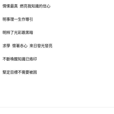
情愫最真 燃亮我知識的信心
明事理一生作導引
明辨了光彩跟黑暗
求學 懷著赤心 來日發光發亮
不斷喚醒知識已烙印
堅定目標不需要被困