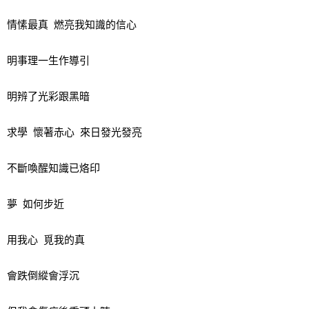
情愫最真 燃亮我知識的信心
明事理一生作導引
明辨了光彩跟黑暗
求學 懷著赤心 來日發光發亮
不斷喚醒知識已烙印
夢 如何步近
用我心 覓我的真
會跌倒縱會浮沉