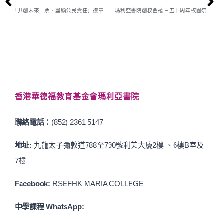
「共創未來一票．盡顯公民責任」襟章設計比賽
瑪利亞書院創校金禧 – 五十周年校園祭
香港華德福教育基金會瑪利亞書院
聯絡電話：
(852) 2361 5147
地址:
九龍太子彌敦道788至790號利美大廈2樓 、6樓B室及
7樓
Facebook:
RSEFHK MARIA COLLEGE
中學課程 WhatsApp: