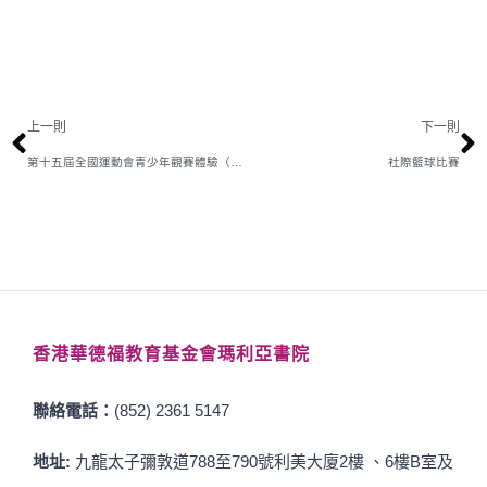
上一則
下一則
第十五屆全國運動會青少年觀賽體驗（中學）
社際籃球比賽
香港華德福教育基金會瑪利亞書院
聯絡電話：
(852) 2361 5147
地址:
九龍太子彌敦道788至790號利美大廈2樓 、6樓B室及