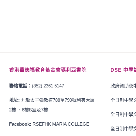
香港華德福教育基金會瑪利亞書院
DSE 中學
聯絡電話：
(852) 2361 5147
政府資助夜中
地址:
九龍太子彌敦道788至790號利美大廈
全日制中學文
2樓 、6樓B室及7樓
全日制中學文
Facebook:
RSEFHK MARIA COLLEGE
全日制中學文