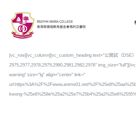
Skip
to
content
[vc_row][vc_column][vc_custom_heading text=”公開試（DSE）數學
2975,2977,2978,2979,2980,2981,2982,2976″ img_size=”full”][/
warning” size=”lg” align=”center” link=”
url:https%3A%2F%2Fwww.anime01.net/%2F%25e8%25aa
kwong-%25e6%258e%25a2%25e7%25b4%25a2%25e6%2595%25b