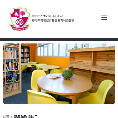
首頁
>
聖誕聯歡燒烤日