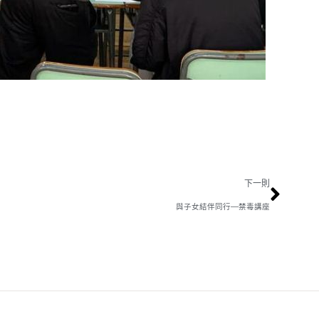
下一則
與子女結伴同行—禁毒講座