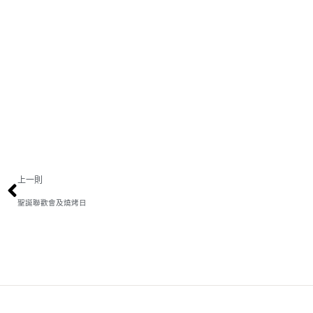
上一則
聖誕聯歡會及燒烤日