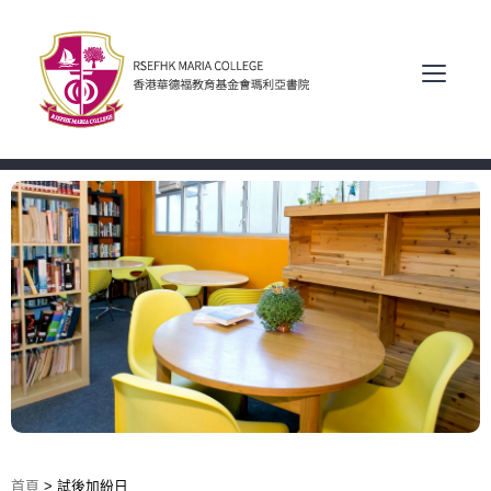
首頁
>
試後加紛日