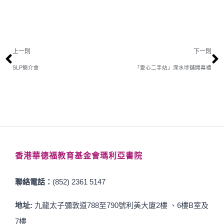
上一則
下一則
SLP簡介會
「愛心二手站」深水埗舖開幕禮
香港華德福教育基金會瑪利亞書院
聯絡電話：
(852) 2361 5147
地址:
九龍太子彌敦道788至790號利美大廈2樓 、6樓B室及
7樓