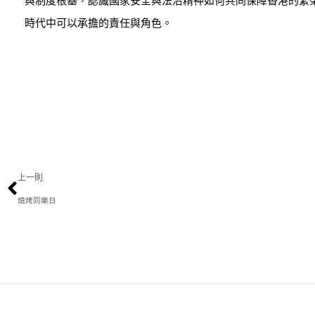
與制度根基，認識國家安全與法治精神如何共同保障香港的繁
時代中可以承擔的責任與角色。
上一則
燒烤同樂日