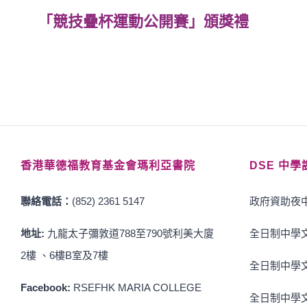
「競技疊杯運動公開賽」頒獎禮
香港華德福教育基金會瑪利亞書院
DSE 中學
聯絡電話：
(852) 2361 5147
政府資助夜中
地址:
九龍太子彌敦道788至790號利美大廈
全日制中學文
2樓 、6樓B室及7樓
全日制中學文
Facebook:
RSEFHK MARIA COLLEGE
全日制中學文