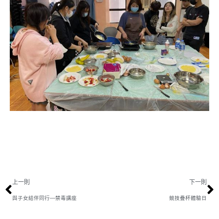
上一則
下一則
與子女結伴同行—禁毒講座
競技疊杯體驗日