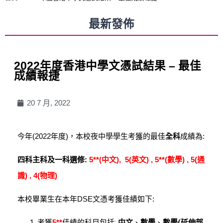
最新發佈
2022年度香港中學文憑試結果 – 最佳
成績報捷
20 7 月, 2022
今年(2022年度)，本校夜中學學生考獲的最佳
全科
成績為:
四科主科及一科選修:
5**(中文), 5(英文) , 5**(數學) , 5(通
識) , 4(物理)
本校畢業生在本年DSE文憑考獲佳績如下:
考獲
5**
佳績的科目包括:
中文
、
數學
、
數學(延伸部