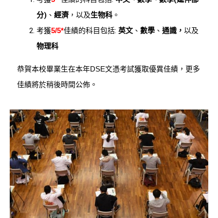
分)
、
經濟
，以及
生物科
。
考獲
5/5*
佳績的科目包括:
英文
、
數學
、
通識，
以及
物理科
恭賀本校畢業生在本年DSE文憑考試獲取優異佳績，更多
佳績將於稍後時間公佈。