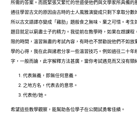
所需的答案。而既緊張又繁忙的世道使他們與文學家所具備的
通往學習古文的原因由古時的士人風雅演變成只剩下拿取分數
所以古文語譯亦變成「雞肋」題般食之無味、棄之可惜。考生
題目就足以窮盡士子的精力。我從前在教學時，如果在趕課程
限的時間，溫習無盡的考試內容，有時也不禁勸說他們不如放
學的心得，我在此與諸君分享一些溫習技巧。例如過往二十年
字，一般而論，此字解釋方法甚廣，當你考試遇見而又沒有頸
代表無義，即無任何意義。
之地方名，代表去的意思。
代表他/她。
希望這些教學觀察，能幫助各位學子在公開試勇奪佳績。