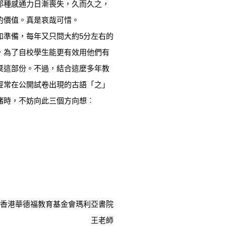
那種感通力日漸喪失，久而久之，
的價值。真是哀哉可惜。
如準備，每年又只問大約5分左右的
，為了自校學生能更有效用他們有
棄這部份。不過，結合這麼多年教
經常在公開試卷出現的古語「之」
緒時，不妨向此三個方向想︰
香港華德福教育基金會瑪利亞書院
王老師