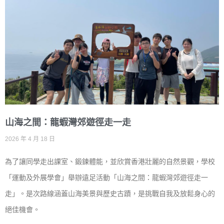
山海之間：龍蝦灣郊遊徑走一走
2026 年 4 月 18 日
為了讓同學走出課室、鍛鍊體能，並欣賞香港壯麗的自然景觀，學校
「運動及外展學會」舉辦遠足活動「山海之間：龍蝦灣郊遊徑走一
走」。是次路線涵蓋山海美景與歷史古蹟，是挑戰自我及放鬆身心的
絕佳機會。