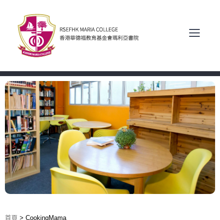
首頁
>
CookingMama