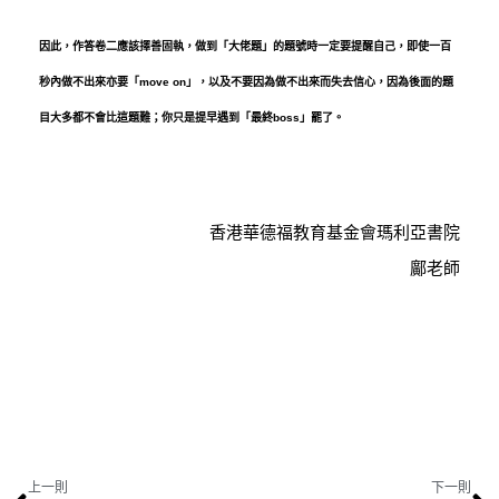
因此，作答卷二應該擇善固執，做到「大佬題」的題號時一定要提醒自己，即使一百
秒內做不出來亦要「move on」，以及不要因為做不出來而失去信心，因為後面的題
目大多都不會比這題難；你只是提早遇到「最終boss」罷了。
香港華德福教育基金會瑪利亞書院
鄺老師
上一則
下一則