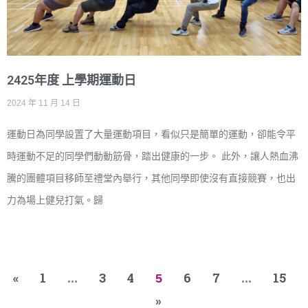
2425年度 上學期運動日
2024 年 11 月 14 日
運動日為同學設置了大量運動項目，看似只是簡單的運動，卻能令平
時運動不足的同學們動動筋骨，踏出健康的一步。 此外，讓人熱血沸
騰的團體項目移師至禮堂內舉行，其他同學即使沒有直接競賽，也出
力為場上健兒打氣。歸
«
1
3
4
6
7
15
...
5
...
»