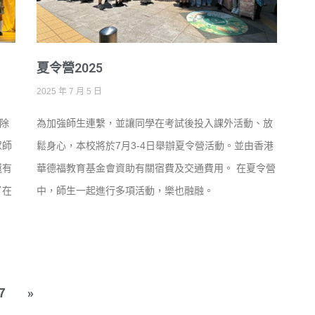
夏令營2025
2025 年 7 月 5 日
除
為加強師生連繫，並讓同學在考試後投入課外活動、放
眾師
鬆身心，本校將於7月3-4日舉辦夏令營活動。並由香港
還有
華德福教育基金會資助有關宿費及交通費用。 在夏令營
了在
中，師生一起進行多項活動，樂也融融。
7
»