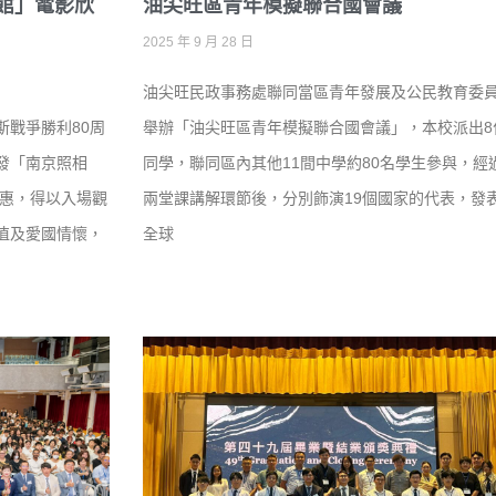
館」電影欣
油尖旺區青年模擬聯合國會議
2025 年 9 月 28 日
油尖旺民政事務處聯同當區青年發展及公民教育委
斯戰爭勝利80周
舉辦「油尖旺區青年模擬聯合國會議」，本校派出8
發「南京照相
同學，聯同區內其他11間中學約80名學生參與，經
受惠，得以入場觀
兩堂課講解環節後，分別飾演19個國家的代表，發
值及愛國情懷，
全球