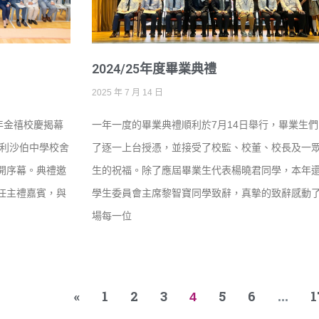
2024/25年度畢業典禮
2025 年 7 月 14 日
年金禧校慶揭幕
一年一度的畢業典禮順利於7月14日舉行，畢業生們
伊利沙伯中學校舍
了逐一上台授憑，並接受了校監、校董、校長及一
開序幕。典禮邀
生的祝福。除了應屆畢業生代表楊曉君同學，本年
任主禮嘉賓，與
學生委員會主席黎智寶同學致辭，真摰的致辭感動
場每一位
«
1
2
3
5
6
1
4
...