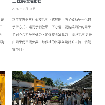
三社競技活動日
2025 年 9 月 25 日
員會
本年度首個三社競技活動正式展開，除了鼓勵多元化的
位
學習方式，讓同學們放鬆一下心情，更能讓同社的同學
過上
們同心合力爭奪殊榮，加強校園凝聚力。 此次活動更是
表對
由同學們直接參與︰每個社的幹事各設計並主持一個競
賽項目。