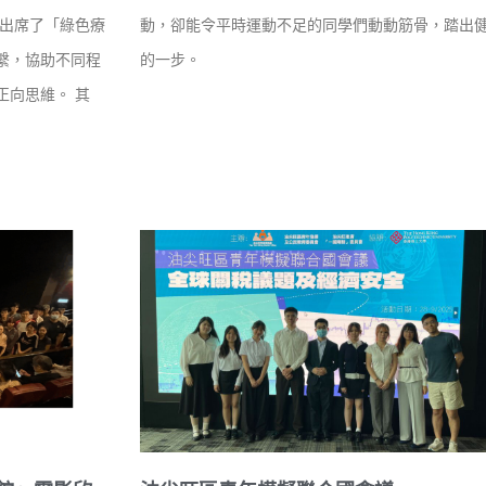
們出席了「綠色療
動，卻能令平時運動不足的同學們動動筋骨，踏出
繫，協助不同程
的一步。
正向思維。 其